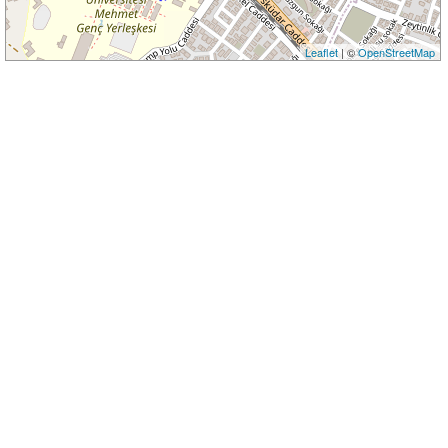
Leaflet
| ©
OpenStreetMap