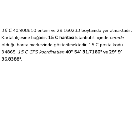
15 C
40.908810 enlem ve 29.160233 boylamda yer almaktadır.
Kartal ilçesine bağlıdır.
15 C haritası
Istanbul ili içinde
nerede
olduğu harita merkezinde gösterilmektedir. 15 C posta kodu
34865.
15 C GPS koordinatları
40° 54´ 31.7160" ve 29° 9´
36.8388"
.