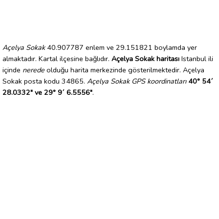
Açelya Sokak
40.907787 enlem ve 29.151821 boylamda yer
almaktadır. Kartal ilçesine bağlıdır.
Açelya Sokak haritası
Istanbul ili
içinde
nerede
olduğu harita merkezinde gösterilmektedir. Açelya
Sokak posta kodu 34865.
Açelya Sokak GPS koordinatları
40° 54´
28.0332" ve 29° 9´ 6.5556"
.