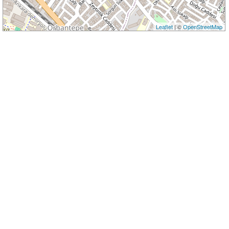
Leaflet
| ©
OpenStreetMap