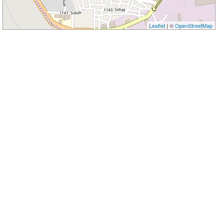
Leaflet
| ©
OpenStreetMap