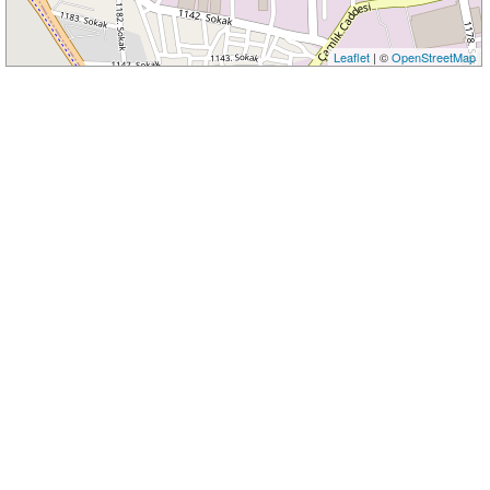
Leaflet
| ©
OpenStreetMap