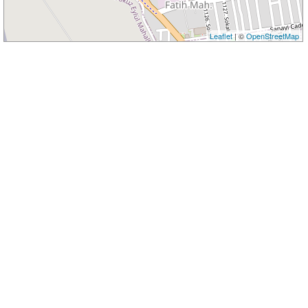
Leaflet
| ©
OpenStreetMap