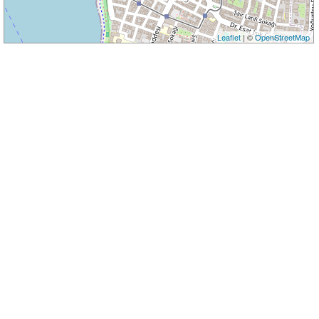
Leaflet
| ©
OpenStreetMap