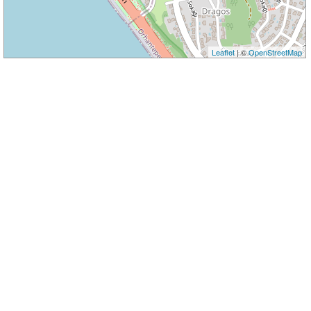
Leaflet
| ©
OpenStreetMap