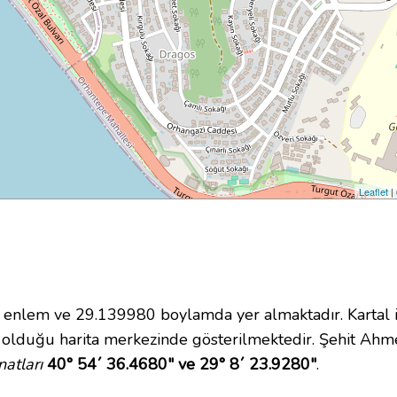
Leaflet
|
nlem ve 29.139980 boylamda yer almaktadır. Kartal il
olduğu harita merkezinde gösterilmektedir. Şehit Ah
atları
40° 54´ 36.4680" ve 29° 8´ 23.9280"
.