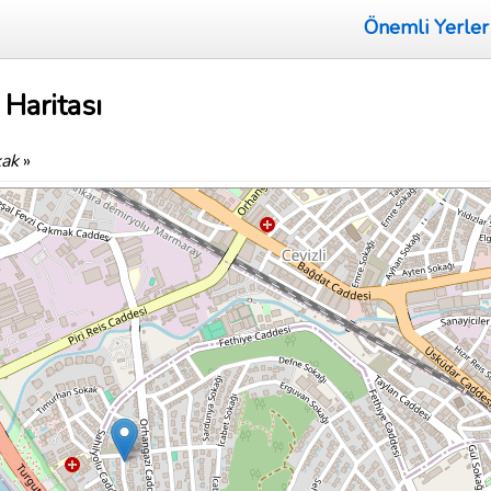
Önemli Yerler
Haritası
kak
»