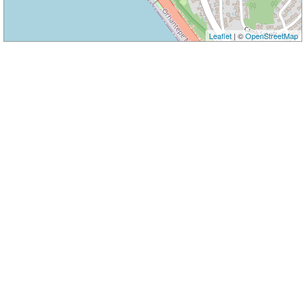
Leaflet
| ©
OpenStreetMap