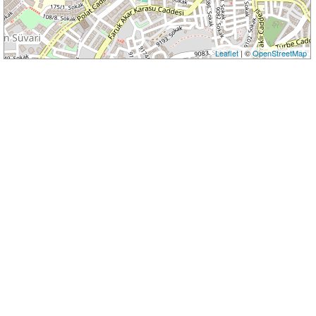
Leaflet
| ©
OpenStreetMap