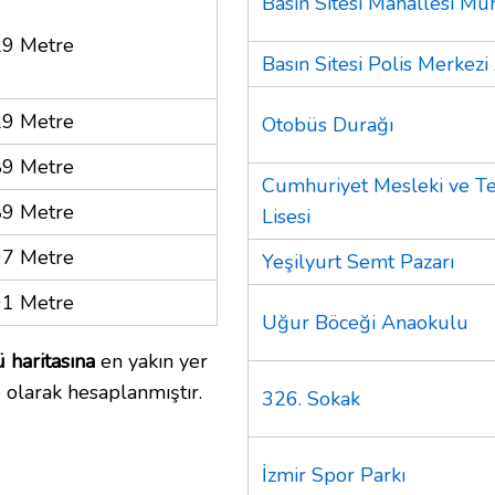
Basın Sitesi Mahallesi Muh
9 Metre
Basın Sitesi Polis Merkezi
9 Metre
Otobüs Durağı
9 Metre
Cumhuriyet Mesleki ve T
9 Metre
Lisesi
7 Metre
Yeşilyurt Semt Pazarı
1 Metre
Uğur Böceği Anaokulu
 haritasına
en yakın yer
 olarak hesaplanmıştır.
326. Sokak
İzmir Spor Parkı