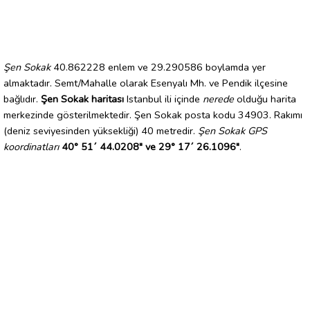
Şen Sokak
40.862228 enlem ve 29.290586 boylamda yer
almaktadır. Semt/Mahalle olarak Esenyalı Mh. ve Pendik ilçesine
bağlıdır.
Şen Sokak haritası
Istanbul ili içinde
nerede
olduğu harita
merkezinde gösterilmektedir. Şen Sokak posta kodu 34903. Rakımı
(deniz seviyesinden yüksekliği) 40 metredir.
Şen Sokak GPS
koordinatları
40° 51´ 44.0208" ve 29° 17´ 26.1096"
.