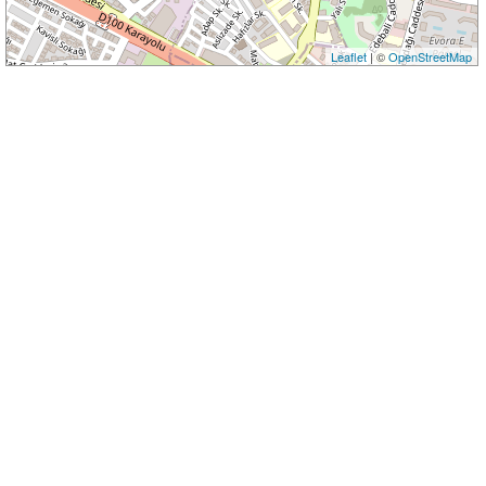
Leaflet
| ©
OpenStreetMap