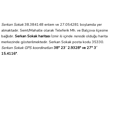
Serkan Sokak
38.384148 enlem ve 27.054281 boylamda yer
almaktadır. Semt/Mahalle olarak Teleferik Mh. ve Balçova ilçesine
bağlıdır.
Serkan Sokak haritası
İzmir ili içinde
nerede
olduğu harita
merkezinde gösterilmektedir. Serkan Sokak posta kodu 35330.
Serkan Sokak GPS koordinatları
38° 23´ 2.9328" ve 27° 3´
15.4116"
.