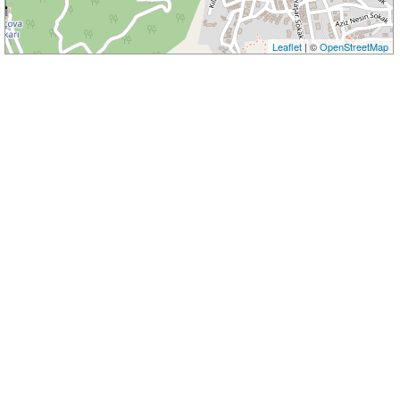
Leaflet
| ©
OpenStreetMap