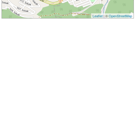
Leaflet
| ©
OpenStreetMap