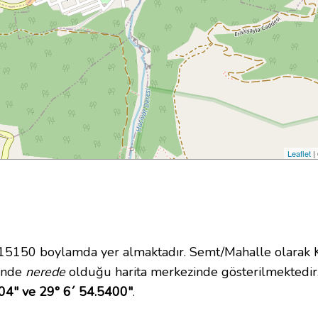
Leaflet
|
150 boylamda yer almaktadır. Semt/Mahalle olarak Kap
çinde
nerede
olduğu harita merkezinde gösterilmektedi
04" ve 29° 6´ 54.5400"
.