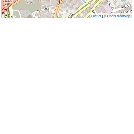
Leaflet
| ©
OpenStreetMap