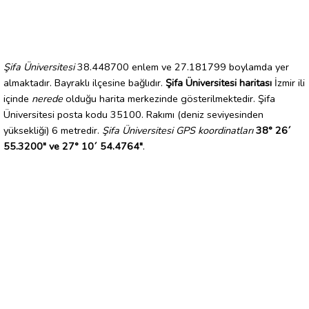
Şifa Üniversitesi
38.448700 enlem ve 27.181799 boylamda yer
almaktadır. Bayraklı ilçesine bağlıdır.
Şifa Üniversitesi haritası
İzmir ili
içinde
nerede
olduğu harita merkezinde gösterilmektedir. Şifa
Üniversitesi posta kodu 35100. Rakımı (deniz seviyesinden
yüksekliği) 6 metredir.
Şifa Üniversitesi GPS koordinatları
38° 26´
55.3200" ve 27° 10´ 54.4764"
.