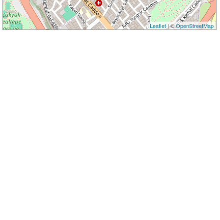
Leaflet
| ©
OpenStreetMap