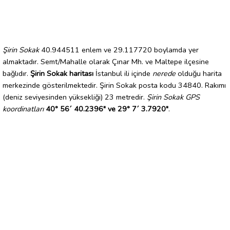
Şirin Sokak
40.944511 enlem ve 29.117720 boylamda yer
almaktadır. Semt/Mahalle olarak Çınar Mh. ve Maltepe ilçesine
bağlıdır.
Şirin Sokak haritası
İstanbul ili içinde
nerede
olduğu harita
merkezinde gösterilmektedir. Şirin Sokak posta kodu 34840. Rakımı
(deniz seviyesinden yüksekliği) 23 metredir.
Şirin Sokak GPS
koordinatları
40° 56´ 40.2396" ve 29° 7´ 3.7920"
.