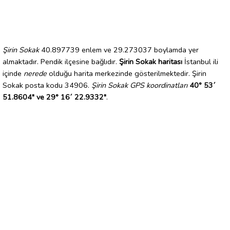
Şirin Sokak
40.897739 enlem ve 29.273037 boylamda yer
almaktadır. Pendik ilçesine bağlıdır.
Şirin Sokak haritası
İstanbul ili
içinde
nerede
olduğu harita merkezinde gösterilmektedir. Şirin
Sokak posta kodu 34906.
Şirin Sokak GPS koordinatları
40° 53´
51.8604" ve 29° 16´ 22.9332"
.