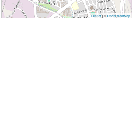
Leaflet
| ©
OpenStreetMap