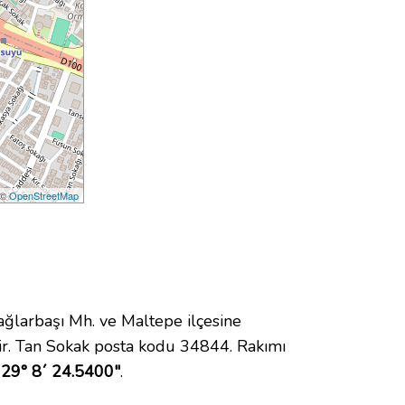
 ©
OpenStreetMap
larbaşı Mh. ve Maltepe ilçesine
r. Tan Sokak posta kodu 34844. Rakımı
 29° 8´ 24.5400"
.