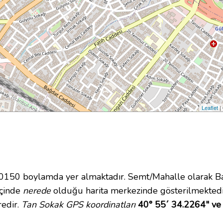
Leaflet
|
50 boylamda yer almaktadır. Semt/Mahalle olarak Bağ
içinde
nerede
olduğu harita merkezinde gösterilmektedi
redir.
Tan Sokak GPS koordinatları
40° 55´ 34.2264" ve