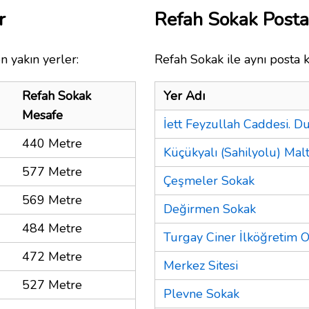
r
Refah Sokak Post
n yakın yerler:
Refah Sokak ile aynı posta 
Refah Sokak
Yer Adı
Mesafe
İett Feyzullah Caddesi. D
440 Metre
Küçükyalı (Sahilyolu) Mal
577 Metre
Çeşmeler Sokak
569 Metre
Değirmen Sokak
484 Metre
Turgay Ciner İlköğretim 
472 Metre
Merkez Sitesi
527 Metre
Plevne Sokak