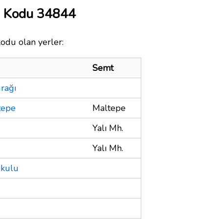
a Kodu 34844
kodu olan yerler:
Semt
urağı
tepe
Maltepe
Yalı Mh.
Yalı Mh.
Okulu