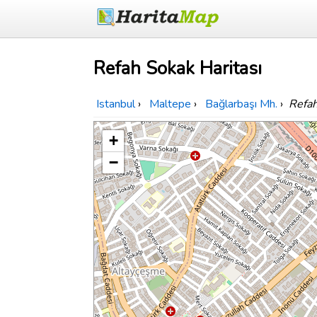
Refah Sokak Haritası
Istanbul
›
Maltepe
›
Bağlarbaşı Mh.
›
Refa
+
−