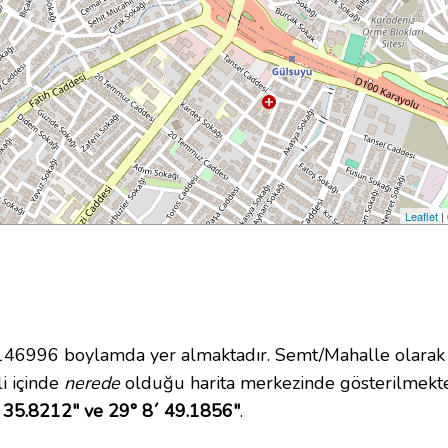
Leaflet
|
6996 boylamda yer almaktadır. Semt/Mahalle olarak B
li içinde
nerede
olduğu harita merkezinde gösterilmekte
 35.8212" ve 29° 8´ 49.1856"
.