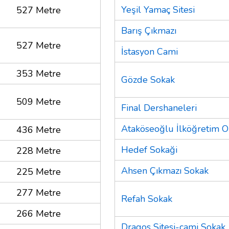
Yeşil Yamaç Sitesi
527 Metre
Barış Çıkmazı
527 Metre
İstasyon Cami
353 Metre
Gözde Sokak
509 Metre
Final Dershaneleri
Ataköseoğlu İlköğretim 
436 Metre
Hedef Sokaği
228 Metre
Ahsen Çıkmazı Sokak
225 Metre
277 Metre
Refah Sokak
266 Metre
Dragos Sitesi-cami Sokak. 