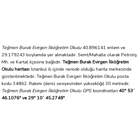
Teğmen Burak Evirgen İlköğretim Okulu
40.896141 enlem ve
29.179243 boylamda yer almaktadır. Semt/Mahalle olarak Petroliş
Mh. ve Kartal ilçesine bağlıdır.
Teğmen Burak Evirgen İlköğretim
Okulu haritası
İstanbul ili içinde
nerede
olduğu harita merkezinde
gösterilmektedir. Teğmen Burak Evirgen İlköğretim Okulu posta
kodu 34862. Rakımı (deniz seviyesinden yüksekliği) 30 metredir.
Teğmen Burak Evirgen İlköğretim Okulu GPS koordinatları
40° 53´
46.1076" ve 29° 10´ 45.2748"
.