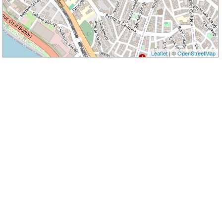
Leaflet
| ©
OpenStreetMap