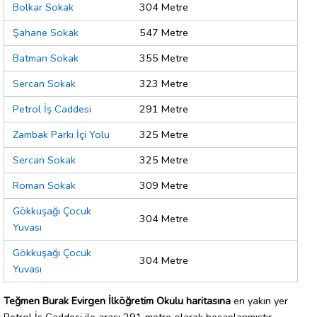
Bolkar Sokak
304 Metre
Şahane Sokak
547 Metre
Batman Sokak
355 Metre
Sercan Sokak
323 Metre
Petrol İş Caddesi
291 Metre
Zambak Parkı İçi Yolu
325 Metre
Sercan Sokak
325 Metre
Roman Sokak
309 Metre
Gökkuşağı Çocuk
304 Metre
Yuvası
Gökkuşağı Çocuk
304 Metre
Yuvası
Teğmen Burak Evirgen İlköğretim Okulu haritasına
en yakın yer
Petrol İş Caddesi ile arası 291 metre olarak hesaplanmıştır.