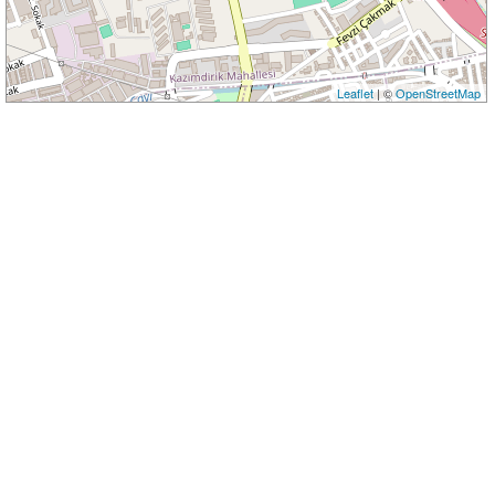
Leaflet
| ©
OpenStreetMap