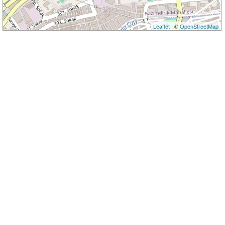
Leaflet
| ©
OpenStreetMap