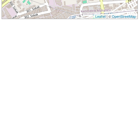
Leaflet
| ©
OpenStreetMap