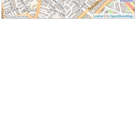
Leaflet
| ©
OpenStreetMap