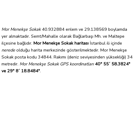
Mor Menekşe Sokak
40.932884 enlem ve 29.138569 boylamda
yer almaktadır. Semt/Mahalle olarak Bağlarbaşı Mh. ve Maltepe
ilçesine bağlıdır.
Mor Menekşe Sokak haritası
İstanbul ili içinde
nerede
olduğu harita merkezinde gösterilmektedir. Mor Menekşe
Sokak posta kodu 34844. Rakımı (deniz seviyesinden yüksekliği) 34
metredir.
Mor Menekşe Sokak GPS koordinatları
40° 55´ 58.3824"
ve 29° 8´ 18.8484"
.