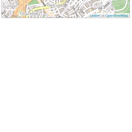
Leaflet
| ©
OpenStreetMap