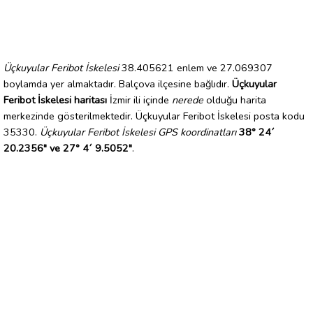
Üçkuyular Feribot İskelesi
38.405621 enlem ve 27.069307
boylamda yer almaktadır. Balçova ilçesine bağlıdır.
Üçkuyular
Feribot İskelesi haritası
İzmir ili içinde
nerede
olduğu harita
merkezinde gösterilmektedir. Üçkuyular Feribot İskelesi posta kodu
35330.
Üçkuyular Feribot İskelesi GPS koordinatları
38° 24´
20.2356" ve 27° 4´ 9.5052"
.