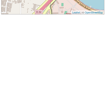
Leaflet
| ©
OpenStreetMap