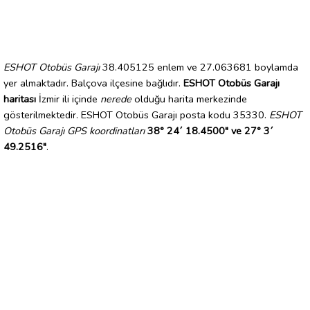
ESHOT Otobüs Garajı
38.405125 enlem ve 27.063681 boylamda
yer almaktadır. Balçova ilçesine bağlıdır.
ESHOT Otobüs Garajı
haritası
İzmir ili içinde
nerede
olduğu harita merkezinde
gösterilmektedir. ESHOT Otobüs Garajı posta kodu 35330.
ESHOT
Otobüs Garajı GPS koordinatları
38° 24´ 18.4500" ve 27° 3´
49.2516"
.