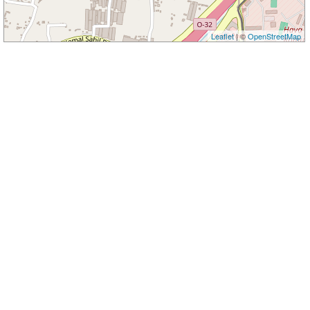
Leaflet
| ©
OpenStreetMap