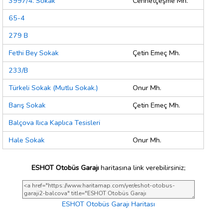
3997/4. Sokak
Cennetçeşme Mh.
65-4
279 B
Fethi Bey Sokak
Çetin Emeç Mh.
233/B
Türkeli Sokak (Mutlu Sokak.)
Onur Mh.
Barış Sokak
Çetin Emeç Mh.
Balçova Ilıca Kaplıca Tesisleri
Hale Sokak
Onur Mh.
ESHOT Otobüs Garajı
haritasına link verebilirsiniz;
ESHOT Otobüs Garajı Haritası