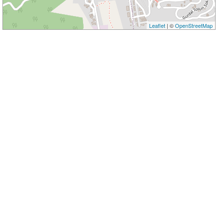
Leaflet
| ©
OpenStreetMap