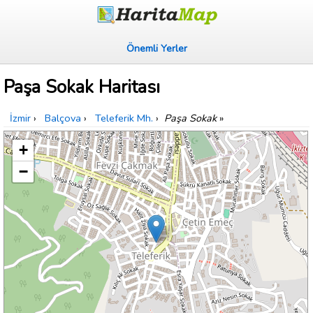
Önemli Yerler
Paşa Sokak Haritası
İzmir
›
Balçova
›
Teleferik Mh.
›
Paşa Sokak
»
+
−