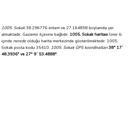
1005. Sokak
38.296776 enlem ve 27.164858 boylamda yer
almaktadır. Gaziemir ilçesine bağlıdır.
1005. Sokak haritası
İzmir ili
içinde
nerede
olduğu harita merkezinde gösterilmektedir. 1005.
Sokak posta kodu 35410.
1005. Sokak GPS koordinatları
38° 17´
48.3936" ve 27° 9´ 53.4888"
.