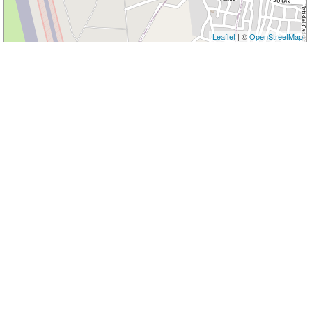
Leaflet
| ©
OpenStreetMap