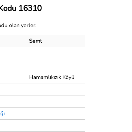
 Kodu 16310
odu olan yerler:
Semt
Hamamlıkızık Köyü
ğı