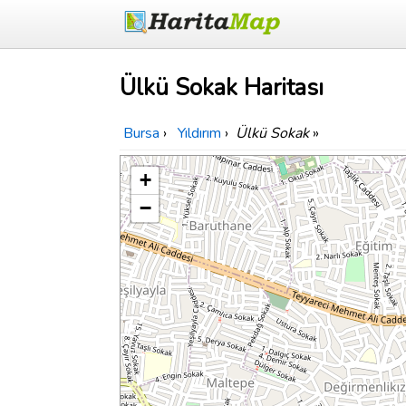
Ülkü Sokak Haritası
Bursa
›
Yıldırım
›
Ülkü Sokak
»
+
−