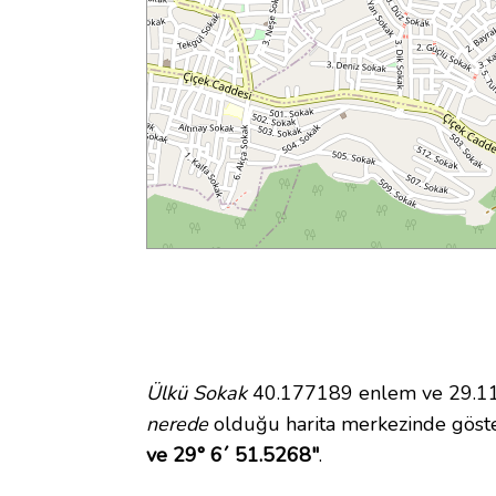
Ülkü Sokak
40.177189 enlem ve 29.1143
nerede
olduğu harita merkezinde göst
ve 29° 6´ 51.5268"
.