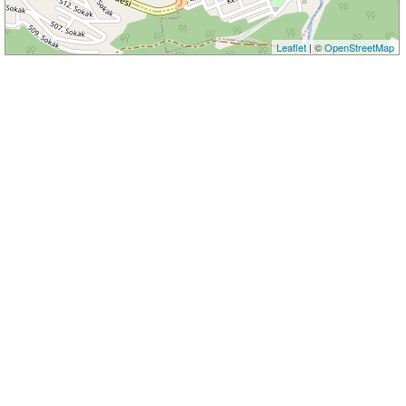
Leaflet
| ©
OpenStreetMap