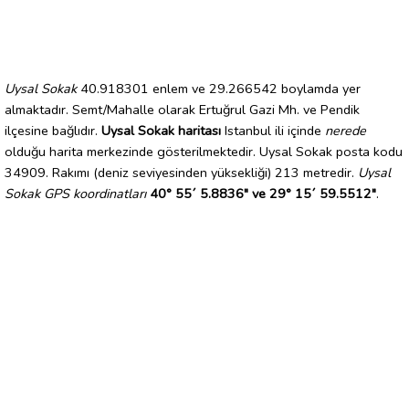
Uysal Sokak
40.918301 enlem ve 29.266542 boylamda yer
almaktadır. Semt/Mahalle olarak Ertuğrul Gazi Mh. ve Pendik
ilçesine bağlıdır.
Uysal Sokak haritası
Istanbul ili içinde
nerede
olduğu harita merkezinde gösterilmektedir. Uysal Sokak posta kodu
34909. Rakımı (deniz seviyesinden yüksekliği) 213 metredir.
Uysal
Sokak GPS koordinatları
40° 55´ 5.8836" ve 29° 15´ 59.5512"
.