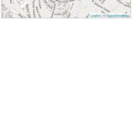
Leaflet
| ©
OpenStreetMap