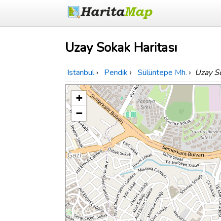
Uzay Sokak Haritası
Istanbul
›
Pendik
›
Sülüntepe Mh.
›
Uzay S
+
−