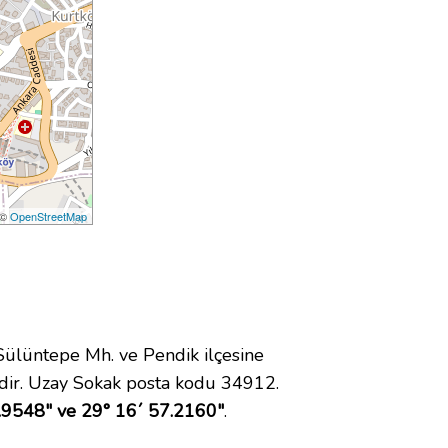
 ©
OpenStreetMap
lüntepe Mh. ve Pendik ilçesine
dir. Uzay Sokak posta kodu 34912.
.9548" ve 29° 16´ 57.2160"
.