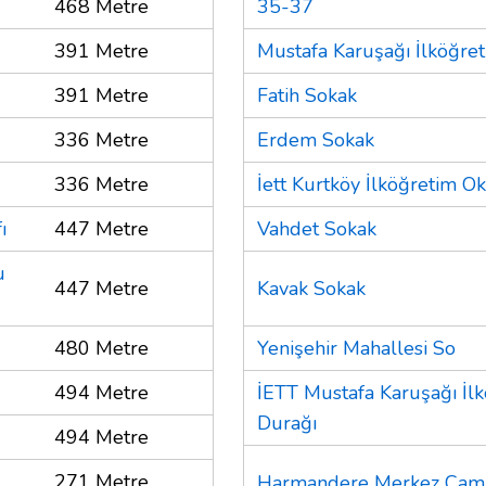
468 Metre
35-37
391 Metre
Mustafa Karuşağı İlköğre
391 Metre
Fatih Sokak
336 Metre
Erdem Sokak
336 Metre
İett Kurtköy İlköğretim O
ı
447 Metre
Vahdet Sokak
u
447 Metre
Kavak Sokak
480 Metre
Yenişehir Mahallesi So
494 Metre
İETT Mustafa Karuşağı İl
Durağı
494 Metre
271 Metre
Harmandere Merkez Cam