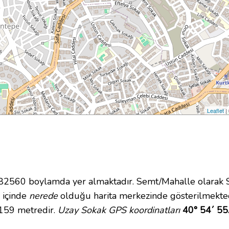
Leaflet
|
560 boylamda yer almaktadır. Semt/Mahalle olarak Sü
i içinde
nerede
olduğu harita merkezinde gösterilmekte
 159 metredir.
Uzay Sokak GPS koordinatları
40° 54´ 55