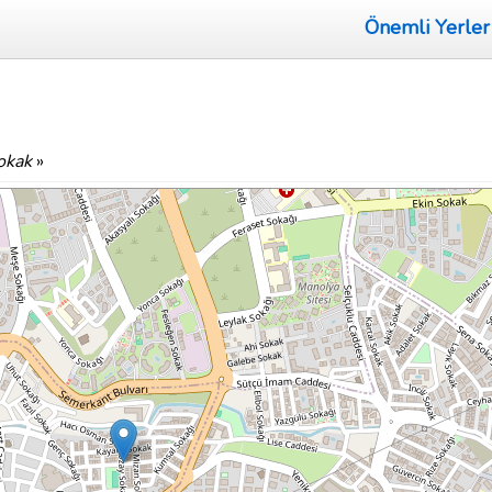
Önemli Yerler
okak
»