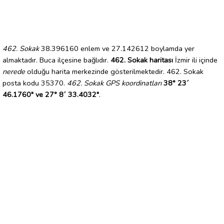
462. Sokak
38.396160 enlem ve 27.142612 boylamda yer
almaktadır. Buca ilçesine bağlıdır.
462. Sokak haritası
İzmir ili içinde
nerede
olduğu harita merkezinde gösterilmektedir. 462. Sokak
posta kodu 35370.
462. Sokak GPS koordinatları
38° 23´
46.1760" ve 27° 8´ 33.4032"
.