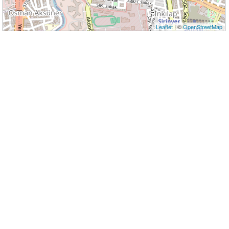
Leaflet
| ©
OpenStreetMap