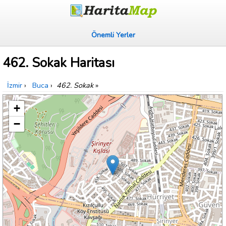
Önemli Yerler
462. Sokak Haritası
İzmir
›
Buca
›
462. Sokak
»
+
−