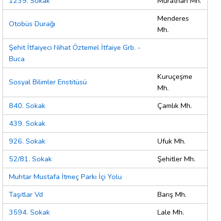
1239. Sokak
Murathan Mh.
Menderes
Otobüs Durağı
Mh.
Şehit İtfaiyeci Nihat Öztemel İtfaiye Grb. -
Buca
Kuruçeşme
Sosyal Bilimler Enstitüsü
Mh.
840. Sokak
Çamlık Mh.
439. Sokak
926. Sokak
Ufuk Mh.
52/81. Sokak
Şehitler Mh.
Muhtar Mustafa İtmeç Parkı İçi Yolu
Taşıtlar Vd
Barış Mh.
3594. Sokak
Lale Mh.