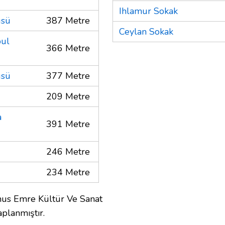
Ihlamur Sokak
üsü
387 Metre
Ceylan Sokak
bul
366 Metre
üsü
377 Metre
209 Metre
a
391 Metre
246 Metre
234 Metre
nus Emre Kültür Ve Sanat
planmıştır.