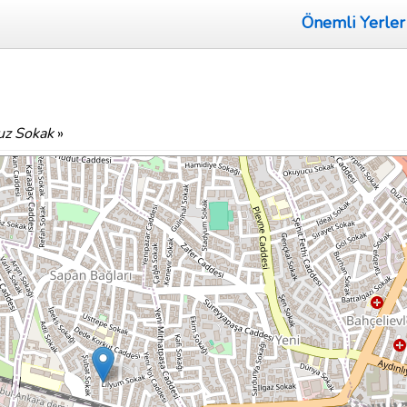
Önemli Yerler
uz Sokak
»