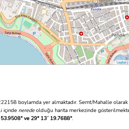
Leaflet
|
2158 boylamda yer almaktadır. Semt/Mahalle olarak S
li içinde
nerede
olduğu harita merkezinde gösterilmekte
 53.9508" ve 29° 13´ 19.7688"
.