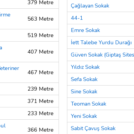
379 Metre
Çağlayan Sokak
dirme
44-1
563 Metre
Emre Sokak
519 Metre
İett Talebe Yurdu Durağı
a
407 Metre
Güven Sokak (Giptaş Sites
Yıldız Sokak
eteriner
467 Metre
Sefa Sokak
239 Metre
Sine Sokak
371 Metre
Teoman Sokak
233 Metre
Yeni Sokak
bul
Sabit Çavuş Sokak
366 Metre