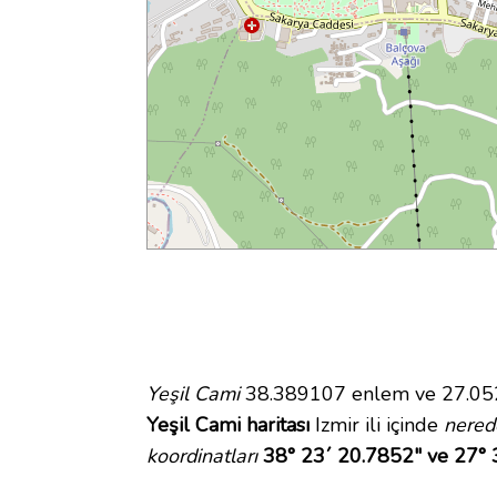
Yeşil Cami
38.389107 enlem ve 27.0527
Yeşil Cami haritası
Izmir ili içinde
nered
koordinatları
38° 23´ 20.7852" ve 27° 