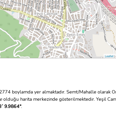
Leaflet
|
74 boylamda yer almaktadır. Semt/Mahalle olarak Onur
e
olduğu harita merkezinde gösterilmektedir. Yeşil Ca
3´ 9.9864"
.