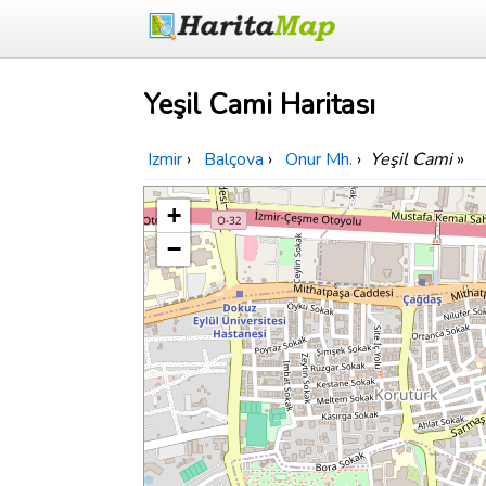
Yeşil Cami Haritası
Izmir
›
Balçova
›
Onur Mh.
›
Yeşil Cami
»
+
−