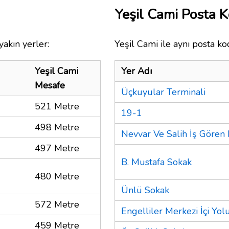
Yeşil Cami Posta 
akın yerler:
Yeşil Cami ile aynı posta ko
Yeşil Cami
Yer Adı
Mesafe
Üçkuyular Terminali
521 Metre
19-1
498 Metre
Nevvar Ve Salih İş Gören 
497 Metre
B. Mustafa Sokak
480 Metre
Ünlü Sokak
572 Metre
Engelliler Merkezi İçi Yol
459 Metre