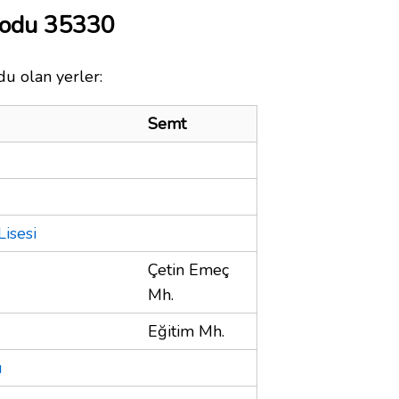
Kodu 35330
du olan yerler:
Semt
Lisesi
Çetin Emeç
Mh.
Eğitim Mh.
u