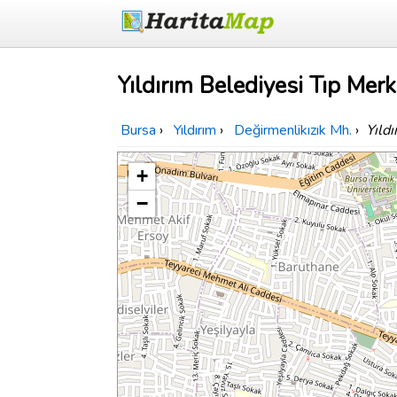
Yıldırım Belediyesi Tıp Merk
Bursa
›
Yıldırım
›
Değirmenlikızık Mh.
›
Yıld
+
−