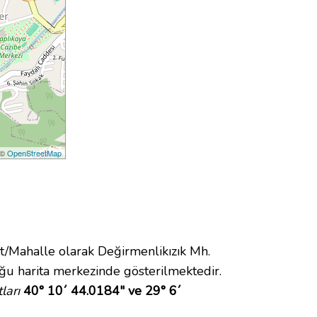
 ©
OpenStreetMap
Mahalle olarak Değirmenlikızık Mh.
u harita merkezinde gösterilmektedir.
ları
40° 10´ 44.0184" ve 29° 6´