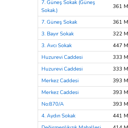
7. Güneş Sokak (Güneş
361 M
Sokak.)
7. Güneş Sokak
361 M
3. Bayır Sokak
322 M
3. Avcı Sokak
447 M
Huzurevi Caddesi
333 M
Huzurevi Caddesi
333 M
Merkez Caddesi
393 M
Merkez Caddesi
393 M
No:870/A
393 M
4. Aydın Sokak
441 M
Değirmenlikızık Mahallesi
414 M