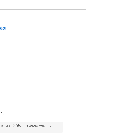
ası
z;