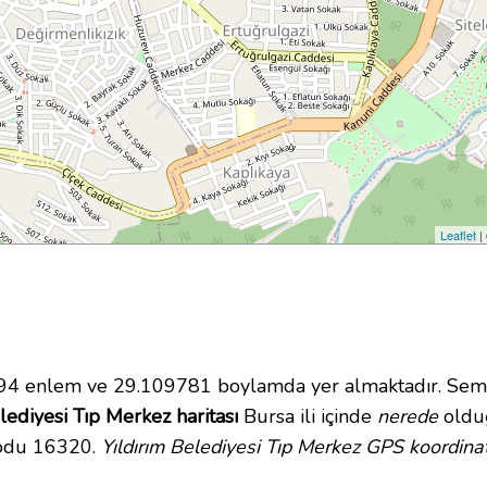
Leaflet
|
4 enlem ve 29.109781 boylamda yer almaktadır. Semt/
lediyesi Tıp Merkez haritası
Bursa ili içinde
nerede
olduğ
kodu 16320.
Yıldırım Belediyesi Tıp Merkez GPS koordinat