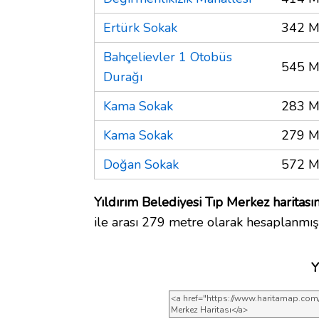
Ertürk Sokak
342 M
Bahçelievler 1 Otobüs
545 M
Durağı
Kama Sokak
283 M
Kama Sokak
279 M
Doğan Sokak
572 M
Yıldırım Belediyesi Tıp Merkez haritası
ile arası 279 metre olarak hesaplanmışt
Y