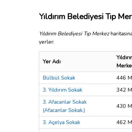
Yıldırım Belediyesi Tıp Me
Yıldırım Belediyesi Tıp Merkez
haritasın
yerler:
Yıldır
Yer Adı
Merke
Bülbül Sokak
446 M
3. Yıldırım Sokak
342 M
3. Afacanlar Sokak
430 M
(Afacanlar Sokak.)
3. Açelya Sokak
462 M