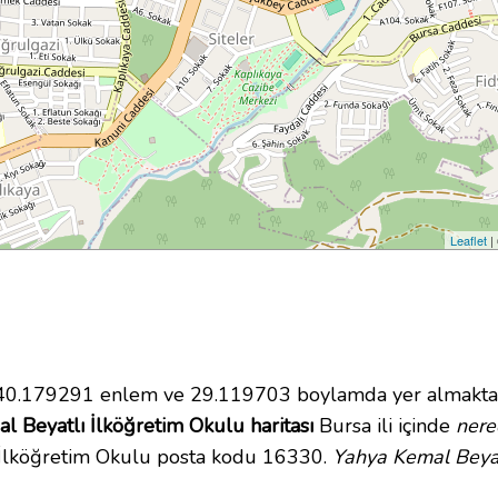
Leaflet
|
0.179291 enlem ve 29.119703 boylamda yer almaktadı
l Beyatlı İlköğretim Okulu haritası
Bursa ili içinde
nere
ı İlköğretim Okulu posta kodu 16330.
Yahya Kemal Beyat