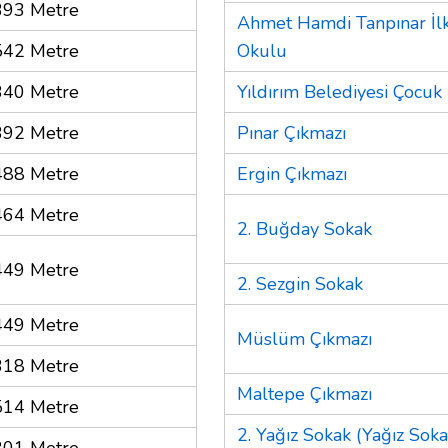
393 Metre
Ahmet Hamdi Tanpınar İl
542 Metre
Okulu
340 Metre
Yıldırım Belediyesi Çocu
392 Metre
Pınar Çıkmazı
488 Metre
Ergin Çıkmazı
464 Metre
2. Buğday Sokak
449 Metre
2. Sezgin Sokak
449 Metre
Müslüm Çıkmazı
318 Metre
Maltepe Çıkmazı
514 Metre
2. Yağız Sokak (Yağız Soka
301 Metre