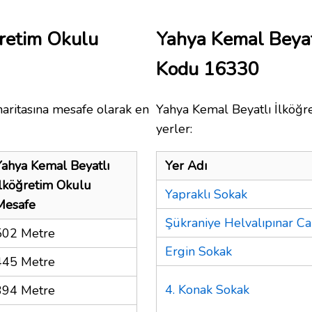
ğretim Okulu
Yahya Kemal Beyat
Kodu 16330
aritasına mesafe olarak en
Yahya Kemal Beyatlı İlköğre
yerler:
Yahya Kemal Beyatlı
Yer Adı
İlköğretim Okulu
Yapraklı Sokak
Mesafe
Şükraniye Helvalıpınar C
502 Metre
Ergin Sokak
445 Metre
4. Konak Sokak
394 Metre