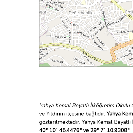
Yahya Kemal Beyatlı İlköğretim Okulu
4
ve Yıldırım ilçesine bağlıdır.
Yahya Kema
gösterilmektedir. Yahya Kemal Beyatl
40° 10´ 45.4476" ve 29° 7´ 10.9308"
.