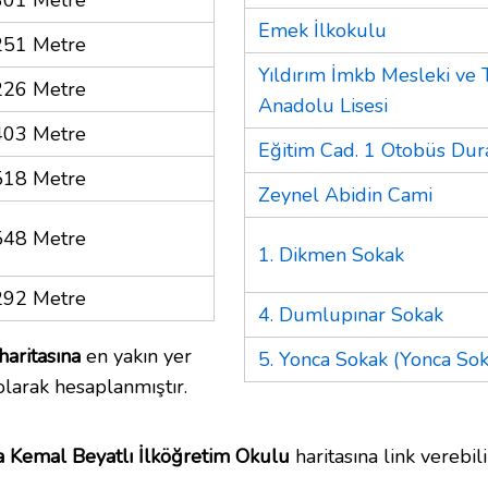
Emek İlkokulu
251 Metre
Yıldırım İmkb Mesleki ve 
226 Metre
Anadolu Lisesi
403 Metre
Eğitim Cad. 1 Otobüs Dur
518 Metre
Zeynel Abidin Cami
548 Metre
1. Dikmen Sokak
292 Metre
4. Dumlupınar Sokak
aritasına
en yakın yer
5. Yonca Sokak (Yonca Sok
olarak hesaplanmıştır.
 Kemal Beyatlı İlköğretim Okulu
haritasına link verebilir