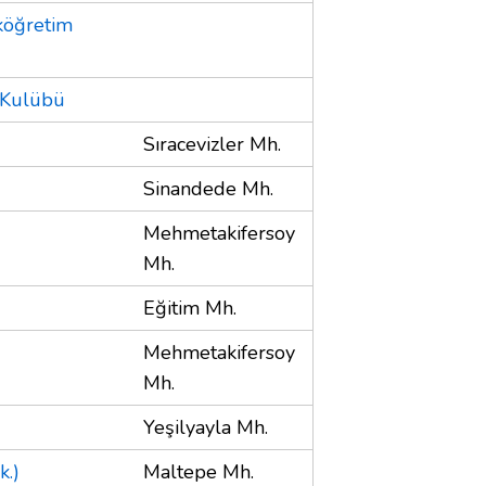
köğretim
k Kulübü
Sıracevizler Mh.
Sinandede Mh.
Mehmetakifersoy
Mh.
Eğitim Mh.
Mehmetakifersoy
Mh.
Yeşilyayla Mh.
k.)
Maltepe Mh.