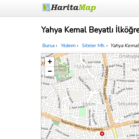
Yahya Kemal Beyatlı İlköğr
Bursa
›
Yıldırım
›
Siteler Mh.
›
Yahya Kemal 
+
−