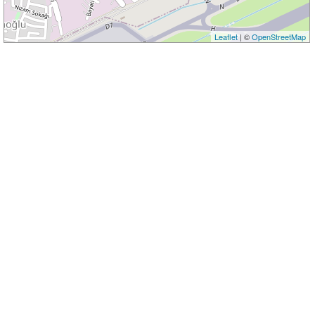
Leaflet
| ©
OpenStreetMap