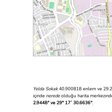
Yelda Sokak
40.900818 enlem ve 29.29
içinde
nerede
olduğu harita merkezind
2.9448" ve 29° 17´ 30.6636"
.