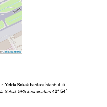
 ©
OpenStreetMap
ır.
Yelda Sokak haritası
İstanbul ili
da Sokak GPS koordinatları
40° 54´