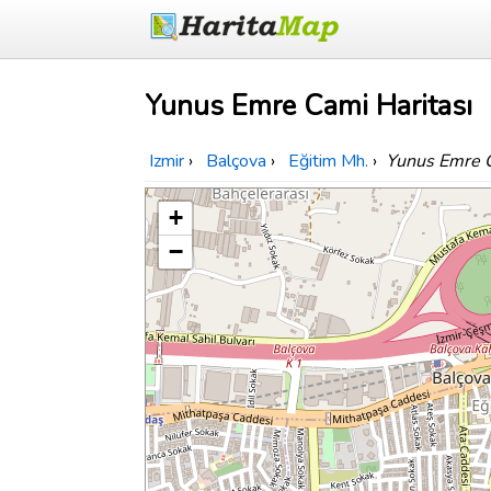
Yunus Emre Cami Haritası
Izmir
›
Balçova
›
Eğitim Mh.
›
Yunus Emre 
+
−