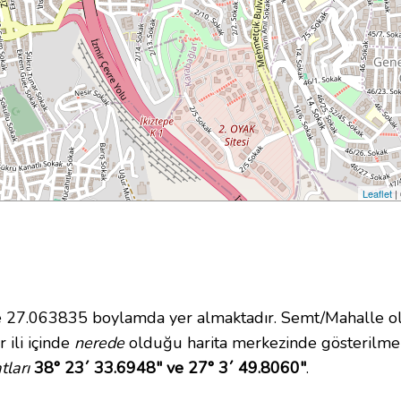
Leaflet
|
7.063835 boylamda yer almaktadır. Semt/Mahalle olar
 ili içinde
nerede
olduğu harita merkezinde gösterilme
ları
38° 23´ 33.6948" ve 27° 3´ 49.8060"
.