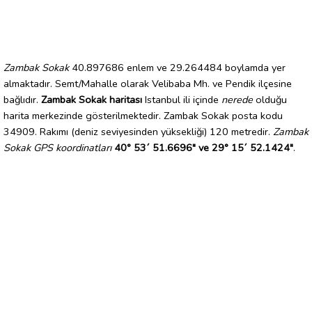
Zambak Sokak
40.897686 enlem ve 29.264484 boylamda yer
almaktadır. Semt/Mahalle olarak Velibaba Mh. ve Pendik ilçesine
bağlıdır.
Zambak Sokak haritası
Istanbul ili içinde
nerede
olduğu
harita merkezinde gösterilmektedir. Zambak Sokak posta kodu
34909. Rakımı (deniz seviyesinden yüksekliği) 120 metredir.
Zambak
Sokak GPS koordinatları
40° 53´ 51.6696" ve 29° 15´ 52.1424"
.