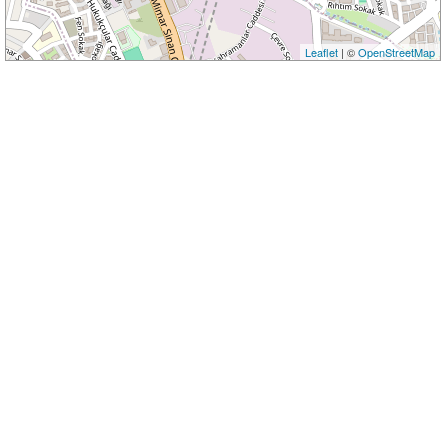
Leaflet
| ©
OpenStreetMap