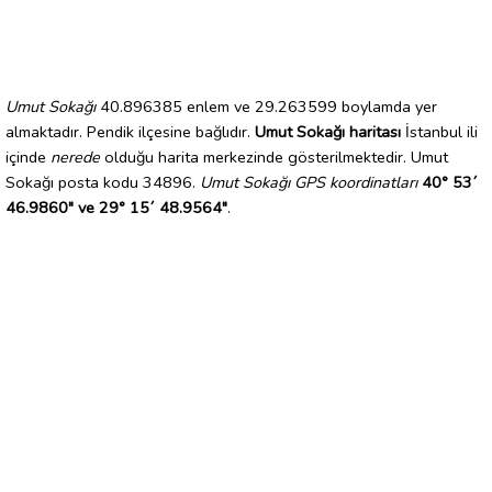
Umut Sokağı
40.896385 enlem ve 29.263599 boylamda yer
almaktadır. Pendik ilçesine bağlıdır.
Umut Sokağı haritası
İstanbul ili
içinde
nerede
olduğu harita merkezinde gösterilmektedir. Umut
Sokağı posta kodu 34896.
Umut Sokağı GPS koordinatları
40° 53´
46.9860" ve 29° 15´ 48.9564"
.