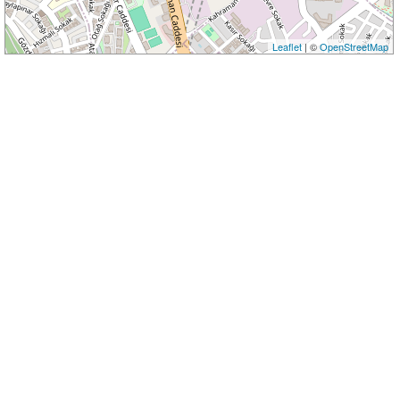
Leaflet
| ©
OpenStreetMap