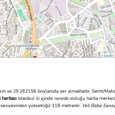
Leaflet
|
m ve 29.262156 boylamda yer almaktadır. Semt/Mahall
 haritası
Istanbul ili içinde
nerede
olduğu harita merkezi
 seviyesinden yüksekliği) 118 metredir.
Veli Baba Sanayi