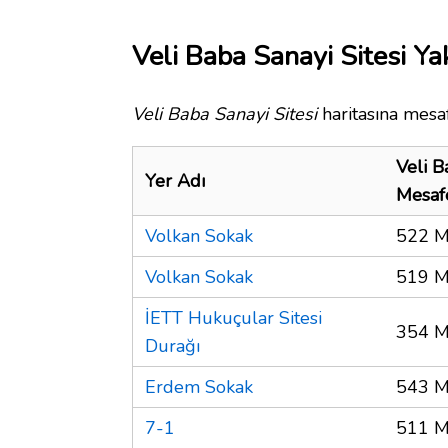
Veli Baba Sanayi Sitesi Ya
Veli Baba Sanayi Sitesi
haritasına mesaf
Veli B
Yer Adı
Mesaf
Volkan Sokak
522 M
Volkan Sokak
519 M
İETT Hukuçular Sitesi
354 M
Durağı
Erdem Sokak
543 M
7-1
511 M