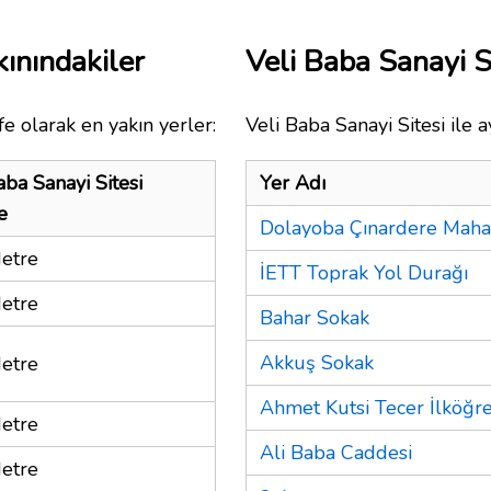
kınındakiler
Veli Baba Sanayi 
e olarak en yakın yerler:
Veli Baba Sanayi Sitesi ile 
aba Sanayi Sitesi
Yer Adı
e
Dolayoba Çınardere Mahal
etre
İETT Toprak Yol Durağı
etre
Bahar Sokak
Akkuş Sokak
etre
Ahmet Kutsi Tecer İlköğr
etre
Ali Baba Caddesi
etre