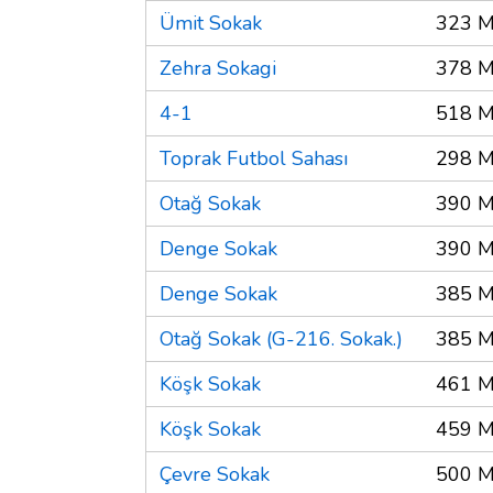
Ümit Sokak
323 M
Zehra Sokagi
378 M
4-1
518 M
Toprak Futbol Sahası
298 M
Otağ Sokak
390 M
Denge Sokak
390 M
Denge Sokak
385 M
Otağ Sokak (G-216. Sokak.)
385 M
Köşk Sokak
461 M
Köşk Sokak
459 M
Çevre Sokak
500 M