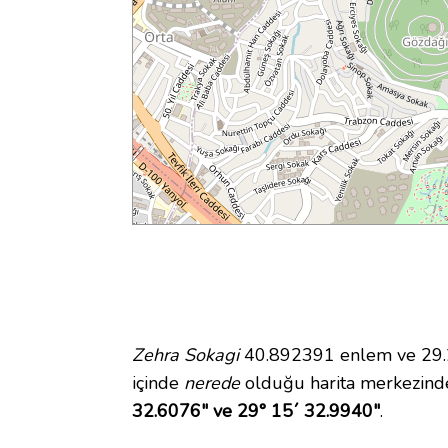
Zehra Sokagi
40.892391 enlem ve 29.25
içinde
nerede
olduğu harita merkezinde
32.6076" ve 29° 15´ 32.9940"
.