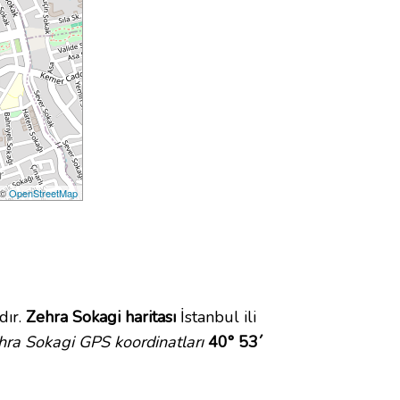
 ©
OpenStreetMap
dır.
Zehra Sokagi haritası
İstanbul ili
hra Sokagi GPS koordinatları
40° 53´