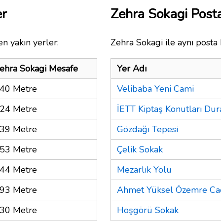
er
Zehra Sokagi Pos
n yakın yerler:
Zehra Sokagi ile aynı posta 
ehra Sokagi Mesafe
Yer Adı
40 Metre
Velibaba Yeni Cami
24 Metre
İETT Kiptaş Konutları Dur
39 Metre
Gözdağı Tepesi
53 Metre
Çelik Sokak
44 Metre
Mezarlık Yolu
93 Metre
Ahmet Yüksel Özemre Ca
30 Metre
Hoşgörü Sokak