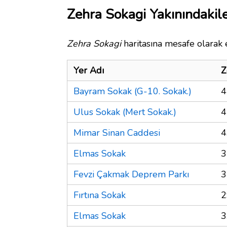
Zehra Sokagi Yakınındakil
Zehra Sokagi
haritasına mesafe olarak e
Yer Adı
Z
Bayram Sokak (G-10. Sokak.)
4
Ulus Sokak (Mert Sokak.)
4
Mimar Sinan Caddesi
4
Elmas Sokak
3
Fevzi Çakmak Deprem Parkı
3
Fırtına Sokak
2
Elmas Sokak
3