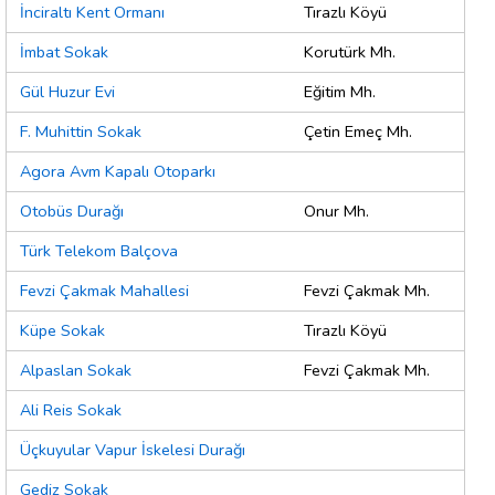
İnciraltı Kent Ormanı
Tırazlı Köyü
İmbat Sokak
Korutürk Mh.
Gül Huzur Evi
Eğitim Mh.
F. Muhittin Sokak
Çetin Emeç Mh.
Agora Avm Kapalı Otoparkı
Otobüs Durağı
Onur Mh.
Türk Telekom Balçova
Fevzi Çakmak Mahallesi
Fevzi Çakmak Mh.
Küpe Sokak
Tırazlı Köyü
Alpaslan Sokak
Fevzi Çakmak Mh.
Ali Reis Sokak
Üçkuyular Vapur İskelesi Durağı
Gediz Sokak