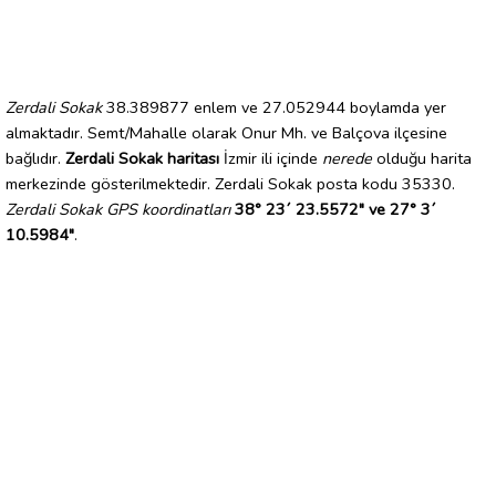
Zerdali Sokak
38.389877 enlem ve 27.052944 boylamda yer
almaktadır. Semt/Mahalle olarak Onur Mh. ve Balçova ilçesine
bağlıdır.
Zerdali Sokak haritası
İzmir ili içinde
nerede
olduğu harita
merkezinde gösterilmektedir. Zerdali Sokak posta kodu 35330.
Zerdali Sokak GPS koordinatları
38° 23´ 23.5572" ve 27° 3´
10.5984"
.