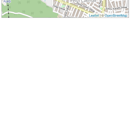
Leaflet
| ©
OpenStreetMap