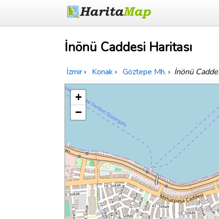
İnönü Caddesi Haritası
İzmir
›
Konak
›
Göztepe Mh.
›
İnönü Cadde
+
−