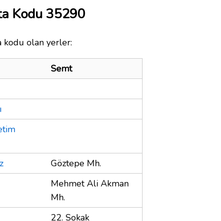
sta Kodu 35290
a kodu olan yerler:
Semt
ı
etim
z
Göztepe Mh.
Mehmet Ali Akman
Mh.
22. Sokak