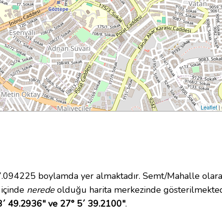
Leaflet
|
094225 boylamda yer almaktadır. Semt/Mahalle olarak
i içinde
nerede
olduğu harita merkezinde gösterilmekted
3´ 49.2936" ve 27° 5´ 39.2100"
.