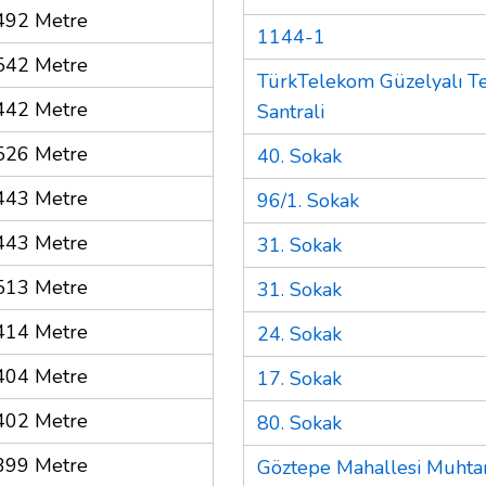
492 Metre
1144-1
542 Metre
TürkTelekom Güzelyalı T
442 Metre
Santrali
526 Metre
40. Sokak
443 Metre
96/1. Sokak
443 Metre
31. Sokak
513 Metre
31. Sokak
414 Metre
24. Sokak
404 Metre
17. Sokak
402 Metre
80. Sokak
399 Metre
Göztepe Mahallesi Muhtar