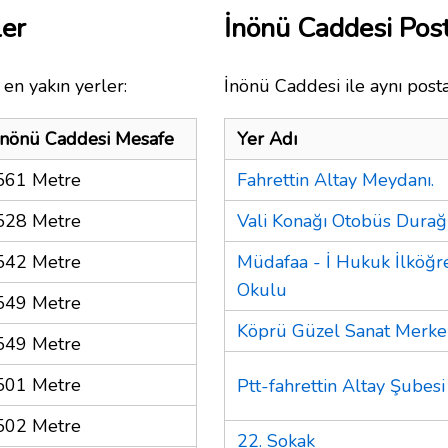
ler
İnönü Caddesi Po
en yakın yerler:
İnönü Caddesi ile aynı post
İnönü Caddesi Mesafe
Yer Adı
561 Metre
Fahrettin Altay Meydanı.
528 Metre
Vali Konağı Otobüs Durağ
542 Metre
Müdafaa - İ Hukuk İlköğr
Okulu
549 Metre
Köprü Güzel Sanat Merke
549 Metre
501 Metre
Ptt-fahrettin Altay Şubesi
502 Metre
22. Sokak