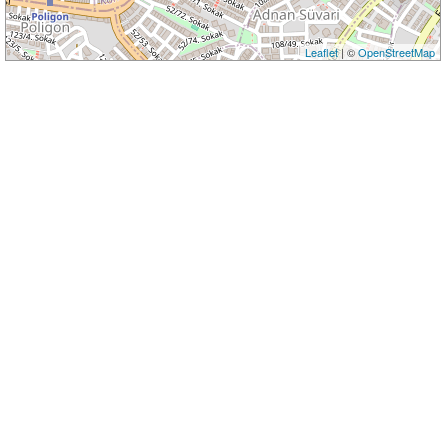
Leaflet
| ©
OpenStreetMap